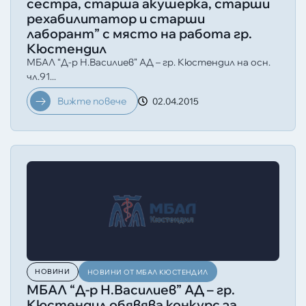
сестра, старша акушерка, старши
рехабилитатор и старши
лаборант” с място на работа гр.
Кюстендил
МБАЛ “Д-р Н.Василиев” АД – гр. Кюстендил на осн.
чл.91...
Вижте повече
02.04.2015
НОВИНИ
НОВИНИ ОТ МБАЛ КЮСТЕНДИЛ
МБАЛ “Д-р Н.Василиев” АД – гр.
Кюстендил обявява конкурс за