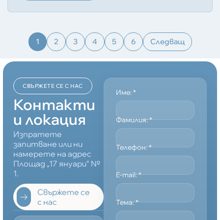
1
2
3
4
5
6
Следващ
СВЪРЖЕТЕ СЕ С НАС
Име:
*
Контакти
и локация
Фамилия:
*
Изпратете
запитване или ни
Телефон:
*
намерете на адрес
Площад „17 януари“ №
1.
E-mail:
*
Свържете се
с нас
Тема:
*