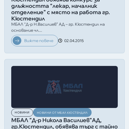
длъжността “лекар, началник
отделение” с място на работа гр.
Кюстендил
МБАЛ “Д-р Н.Василиев” АД – гр. Кюстендил на
основание чл....
Вижте повече
02.04.2015
НОВИНИ
НОВИНИ ОТ МБАЛ КЮСТЕНДИЛ
МБАЛ ”Д-р Никола Василиев”АД,
гр.Кюстендил, обявява търг с тайно