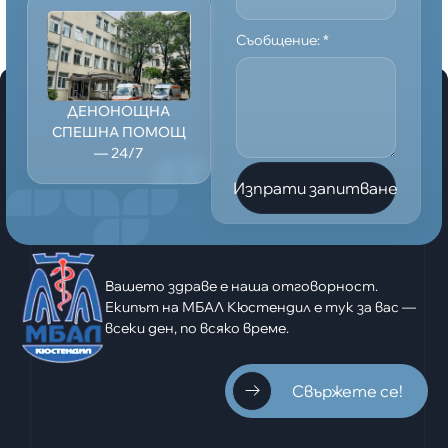
Съобщение:
*
ДЕНОНОЩНА
СПЕШНА ПОМОЩ
— 24/7
Изпрати запитване
Вашето здраве е наша отговорност.
Екипът на МБАЛ Кюстендил е тук за вас —
всеки ден, по всяко време.
Свържете се!