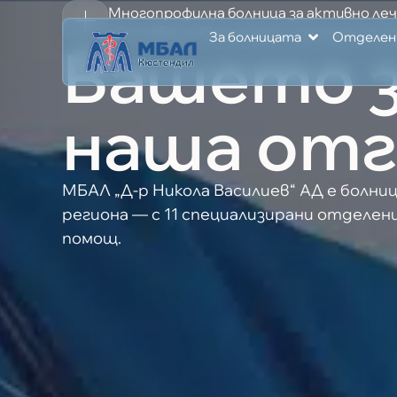
Многопрофилна болница за активно леч
обслужваща Кюстендил и региона от над
За болницата
Отделен
Вашето з
наша от
МБАЛ „Д-р Никола Василиев“ АД е болни
региона — с 11 специализирани отделен
помощ.