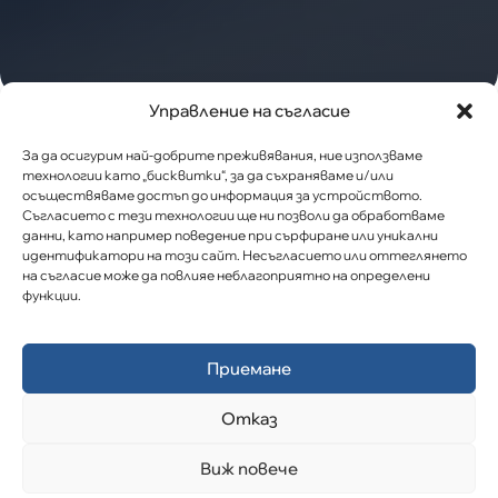
Управление на съгласие
За да осигурим най-добрите преживявания, ние използваме
КАТЕГОРИИ
технологии като „бисквитки“, за да съхраняваме и/или
осъществяваме достъп до информация за устройството.
Съгласието с тези технологии ще ни позволи да обработваме
Свободни длъжности:
данни, като например поведение при сърфиране или уникални
идентификатори на този сайт. Несъгласието или оттеглянето
на съгласие може да повлияе неблагоприятно на определени
функции.
ЛЕКАРИ -
ОБЯВИ
СПЕЦИАЛИЗАНТИ
Приемане
МБАЛ "Д- р Н. Василиев" АД гр. Кюстендил
обявява конкурс за длъжността "Лекар
Отказ
специализант"
Вижте повече
Виж повече