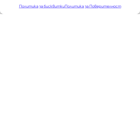
Политика за бисквитки
Политика за Поверителност
ЛЕКАРИ -
ОБЯВИ
СПЕЦИАЛИЗАНТИ
МБАЛ ”Д-р Н. Василиев” АД — гр. Кюстендил
обявява конкурс за длъжността ”Лекар -
специализант”
Вижте повече