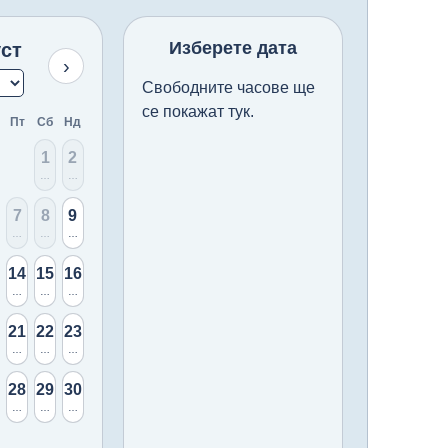
Изберете дата
уст
›
Свободните часове ще
се покажат тук.
Пт
Сб
Нд
1
2
Няма
Няма
7
8
9
ма
Няма
Няма
14 свободни
14
15
16
одни
 свободни
14 свободни
14 свободни
14 свободни
21
22
23
одни
 свободни
14 свободни
14 свободни
14 свободни
28
29
30
одни
 свободни
14 свободни
14 свободни
14 свободни