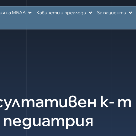
ия на МБАЛ
Кабинети и прегледи
За пациенти
султативен к- т 
 педиатрия