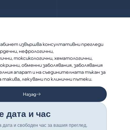
абинет извършва консултативни прегледи
сърдечни, нефрологични,
чни, токсикологични, хематологични,
окринни, обменни заболявания, заболявания
елния апарат и на съединителната тъкан за
за такива, лекувани по клинични пътеки.
Назад
е дата и час
 дата и свободен час за вашия преглед.