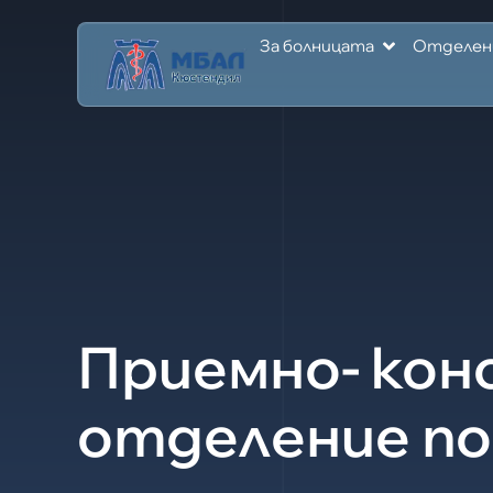
За болницата
Отделен
Приемно- кон
отделение по