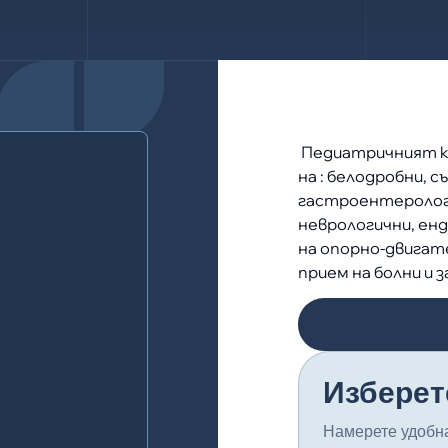
Педиатричният к
на : белодробни, 
гастроентерологи
неврологични, енд
на опорно-двигат
прием на болни и 
Изберет
Намерете удобна