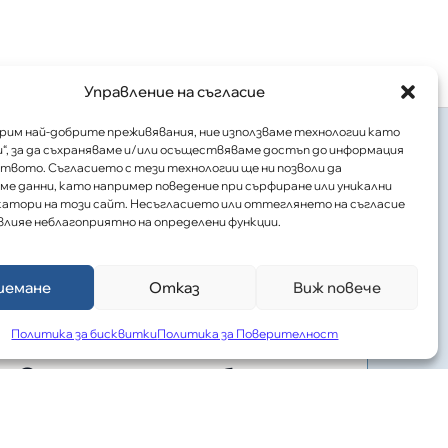
Управление на съгласие
урим най-добрите преживявания, ние използваме технологии като
“, за да съхраняваме и/или осъществяваме достъп до информация
твото. Съгласието с тези технологии ще ни позволи да
е данни, като например поведение при сърфиране или уникални
атори на този сайт. Несъгласието или оттеглянето на съгласие
влияе неблагоприятно на определени функции.
иемане
Отказ
Виж повече
ОТДЕЛЕНИЯ БЕЗ ЛЕГЛА
Политика за бисквитки
Политика за Поверителност
Отделение по образна
О
диагностика
т
х
Представяне възможностите на