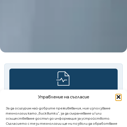
Управление на съгласие
За да осигурим най-добрите преживявания, ние използваме
ОП - СЪБИРАНЕ НА ОФЕРТИ ЧРЕЗ ОБЯВА
технологии като „бисквитки“, за да съхраняваме и/или
Покана за представяне на оферта за
осъществяваме достъп до информация за устройството.
заверка на годишния индивидуален и
Съгласието с тези технологии ще ни позволи да обработваме
консолидиран финансов отчет на МБАЛ