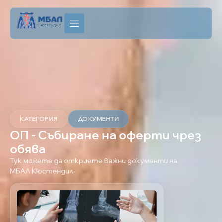
КАТЕГОРИЯ
ДОКУМЕНТИ
ОП - Събиране на оферти чрез
обява
Тук можете да откриете важни документи на
МБАЛ Кюстендил.